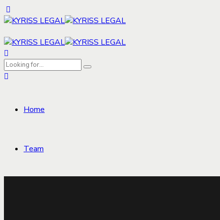
Home
Team